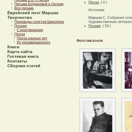
Письма В.В. Стасову
Проза
( 0 )
Письма Богдановой и Орлову
Все письма
Источник:
Еврейский поэт Маршак
Творчество
Маршак С. Собрание сочине
Переводы сонетов Шекспира
Художественная литератур
Поэзия
Поэзия
( 58 )
Стихотворения
Проза
Проза разных лет
Фото писателя
Из незавершенного
Книги
Карта сайта
Гостевая книга
Контакты
Сборник статей