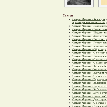
Статьи
Самуил Маршак - Книга для 
произведением высокого иску
Самуил Маршак - Поэзия пер
Самуил Маршак - Помнить н
Самуил Маршак - Щедрый та
Самуил Маршак - Замечател
Самуил Маршак - Высокая тр
Самуил Маршак - Почерк века
Самуил Маршак - Бессмертно
Самуил Маршак - Образ горо
Самуил Маршак - О поисках 
Самуил Маршак - Почему я п
Самуил Маршак - О жизни и 
Самуил Маршак - О нашей са
Самуил Маршак - Жизнь побе
Самуил Маршак - Уважаемые 
Самуил Маршак - Будущим г
Самуил Маршак - О планах, к
Самуил Маршак - Герои-детя
Самуил Маршак - Волшебное
Самуил Маршак - Гордитесь п
Самуил Маршак - За большую
Самуил Маршак - Дети о буд
Самуил Маршак - Повесть об
Самуил Маршак - Дело герин
Самуил Маршак - О большой 
Самуил Маршак - Издали и вб